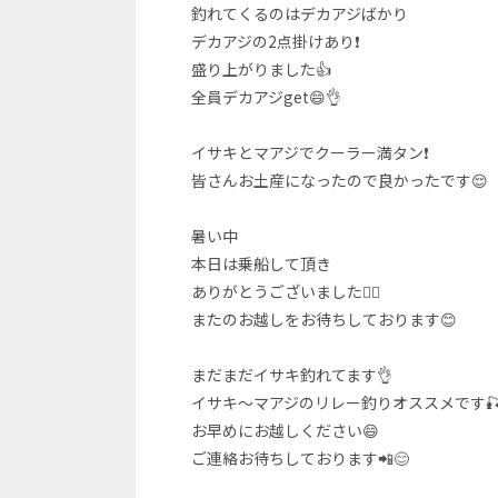
釣れてくるのはデカアジばかり
デカアジの2点掛けあり❗
盛り上がりました👍
全員デカアジget😄👌
イサキとマアジでクーラー満タン❗
皆さんお土産になったので良かったです😌
暑い中
本日は乗船して頂き
ありがとうございました🙇‍♂️
またのお越しをお待ちしております😊
まだまだイサキ釣れてます👌
イサキ～マアジのリレー釣りオススメです
お早めにお越しください😄
ご連絡お待ちしております📲😊