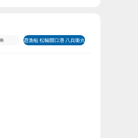
遊漁船 松輪間口港 八兵衛丸
県