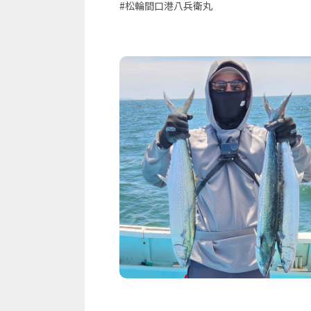
#松輪間口港八兵衛丸