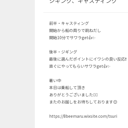
ジギング、キャスティング
前半・キャスティング
開始から船の周りで跳ねだし
開始10分でサワラget👍✨
後半・ジギング
最後に選んだポイントにイワシの良い反応❗
直ぐにやってもらいサワラget👍✨
暑い中
本日は乗船して頂き
ありがとうございました🙇‍♂️
またのお越しをお待ちしております😊
https://8beemaru.wixsite.com/tsuri