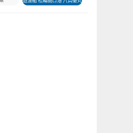
遊漁船 松輪間口港 八兵衛丸
県