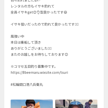
レンタルの方もイサキ釣れて
全員イサキget😊👌型良かったです😄
イサキ狙いだったので釣れて良かったです🙆‍♂️
風強い中
本日は乗船して頂き
ありがとうございました🙇‍♂️
またのお越しをお待ちしております😊
※コマセ五目釣り募集中です。
https://8beemaru.wixsite.com/tsuri
#松輪間口港八兵衛丸