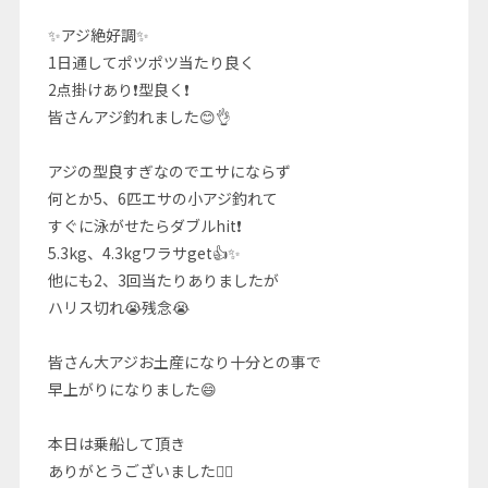
✨アジ絶好調✨
1日通してポツポツ当たり良く
2点掛けあり❗型良く❗
皆さんアジ釣れました😊👌
アジの型良すぎなのでエサにならず
何とか5、6匹エサの小アジ釣れて
すぐに泳がせたらダブルhit❗
5.3kg、4.3kgワラサget👍✨
他にも2、3回当たりありましたが
ハリス切れ😭残念😭
皆さん大アジお土産になり十分との事で
早上がりになりました😄
本日は乗船して頂き
ありがとうございました🙇‍♂️