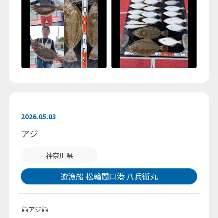
2026.05.03
アジ
神奈川県
遊漁船 松輪間口港 八兵衛丸
🎣アジ🎣