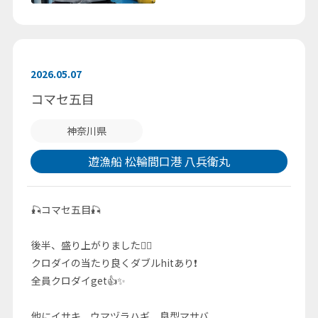
2026.05.07
コマセ五目
神奈川県
遊漁船 松輪間口港 八兵衛丸
🎣コマセ五目🎣
後半、盛り上がりました🙆‍♂️
クロダイの当たり良くダブルhitあり❗
全員クロダイget👍✨
他にイサキ、ウマヅラハギ、良型マサバ