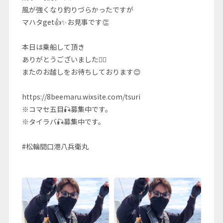
風が強くなり釣りづらかったですが
マハタget👍✨お見事です👏
本日は乗船して頂き
ありがとうございました🙇‍♂️
またのお越しをお待ちしております😊
https://8beemaru.wixsite.com/tsuri
※コマセ五目🎣募集中です。
※タイラバ🎣募集中です。
#松輪間口港八兵衛丸