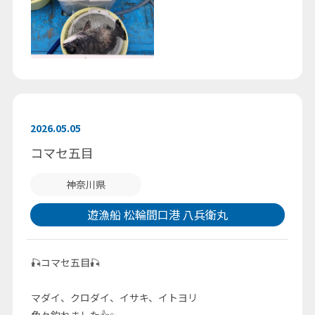
2026.05.05
コマセ五目
神奈川県
遊漁船 松輪間口港 八兵衛丸
🎣コマセ五目🎣
マダイ、クロダイ、イサキ、イトヨリ
色々釣れました👍✨