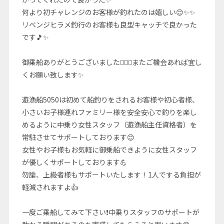
何より初チャレンジのお客様が釣れたのは嬉しい😊✨✨
リベンジヒラメ釣行のお客様も良型キャッチで良かった
です🎵✨
御乗船ありがとうございました🙇🏻‍♂️またご機会あれば宜し
くお願い致します✨
遊漁船5050は初めて船釣りをされるお客様や初心者様、
小さいお子様連れファミリー様を安全安心で釣りを楽し
めるように中乗り女性スタッフ（遊漁船主任資格者）を
常駐させてサポートしております😊
女性やお子様もお気軽に御乗船できように女性スタッフ
が優しくサポートしております💪
勿論、上級者様もサポートいたします！1人でする負担が
軽減されますよ👍
一度ご乗船してみて下さい❗️中乗りスタッフのサポートが