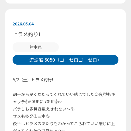
2026.05.04
ヒラメ釣り❗️
熊本県
遊漁船 5050（ゴーゼロゴーゼロ）
5/2（土）ヒラメ釣行❗️
朝一から良くあたってくれていい感じでした😊良型もキ
ャッチ👍60UPに 70UP👍✨
バラしも多発😅数えきれない〜💦
サメも多発💦三本💦
後半はヒラメのあたりもわかってこられていい感じに上
がってくれたので良かった✨