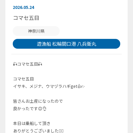
2026.05.24
コマセ五目
神奈川県
遊漁船 松輪間口港 八兵衛丸
🎣コマセ五目🎣
コマセ五目
イサキ、メジナ、ウマヅラハギget👍✨
皆さんお土産になったので
良かったです😊👌
本日は乗船して頂き
ありがとうございました🙇‍♂️