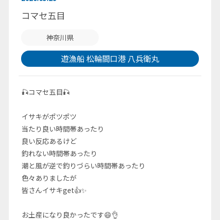
コマセ五目
神奈川県
遊漁船 松輪間口港 八兵衛丸
🎣コマセ五目🎣
イサキがポツポツ
当たり良い時間帯あったり
良い反応あるけど
釣れない時間帯あったり
潮と風が逆で釣りづらい時間帯あったり
色々ありましたが
皆さんイサキget👍✨
お土産になり良かったです😄👌