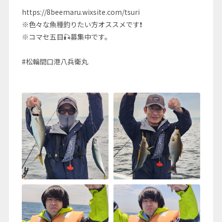
https://8beemaru.wixsite.com/tsuri
※色々な魚種釣りたい方オススメです❗
※コマセ五目🎣募集中です。
#松輪間口港八兵衛丸