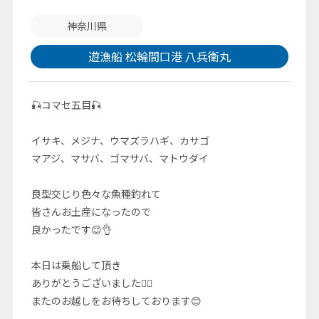
神奈川県
遊漁船 松輪間口港 八兵衛丸
🎣コマセ五目🎣
イサキ、メジナ、ウマズラハギ、カサゴ
マアジ、マサバ、ゴマサバ、マトウダイ
良型交じり色々な魚種釣れて
皆さんお土産になったので
良かったです😊👌
本日は乗船して頂き
ありがとうございました🙇‍♂️
またのお越しをお待ちしております😊