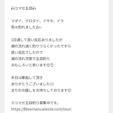
🎣コマセ五目🎣
マダイ、クロダイ、イサキ、イラ
色々釣れました👍✨
1日通して良い反応ありましたが
潮の流れ速く釣りづらくかったです💦
良い反応でしたので
潮の流れ次第で五目釣り
おもしろいと思います😊👌
本日は乗船して頂き
ありがとうございました🙇‍♂️
またのお越しをお待ちしております😊
※コマセ五目釣り募集中です。
https://8beemaru.wixsite.com/tsuri