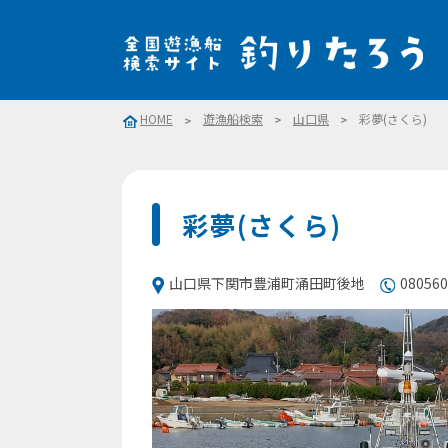
HOME
遊漁船検索
山口県
彩夢(さくら)
彩夢(さくら)
山口県下関市豊浦町涌田町後地
080560