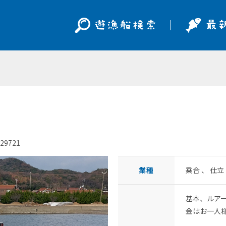
29721
業種
乗合 、 仕
基本、ルア
金はお一人様