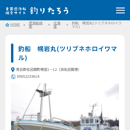
遊漁船検
北海
釣船 幌岩丸(ツリブネホロイワ
HOME
索
道
マル)
釣船 幌岩丸(ツリブネホロイワマ
ル)
常呂郡佐呂間町幌岩1－12（浜佐呂間港）
09052233614