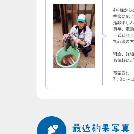
4名様から
季節に応じ
是非楽しん
貸竿、電動
一式ありま
初心者の方
料金、詳細
お気軽にご
電話受付
7：3０～２