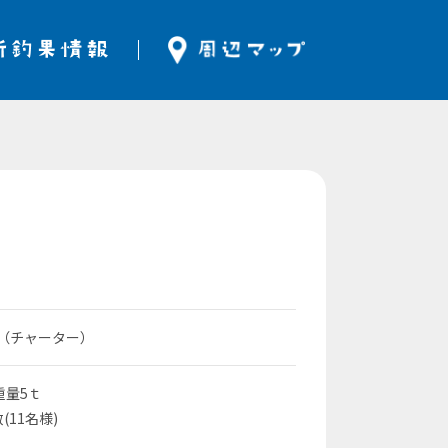
立（チャーター）
重量5ｔ
(11名様)