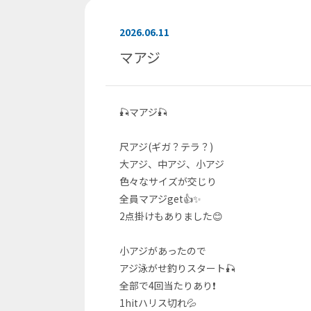
2026.06.11
マアジ
🎣マアジ🎣
尺アジ(ギガ？テラ？)
大アジ、中アジ、小アジ
色々なサイズが交じり
全員マアジget👍✨
2点掛けもありました😊
小アジがあったので
アジ泳がせ釣りスタート🎣
全部で4回当たりあり❗
1hitハリス切れ💦