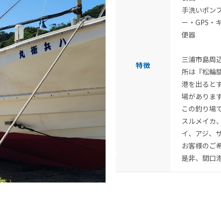
手洗いポン
ー・GPS・
便器
三浦市島周
特徴
所は『松輪
港を出ると
場がありま
この釣り場
スルメイカ
イ、アジ、
お客様のご
是非、間口