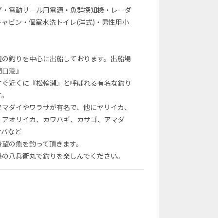
プ・電動リール用電源・魚群探知機・レーダ
キャビン・個室水洗トイレ(洋式)・男性用小
辺の釣りを中心に出船しております。出船場
間口港』
すぐ近くに『松輪瀬』と呼ばれる有名な釣り
す。
でマダイやワラサが有名で、他にヤリイカ、
、アオリイカ、カワハギ、カサゴ、アマダ
サバなど
希望の魚を釣って頂きます。
港の八兵衛丸で釣りを楽しんでください。