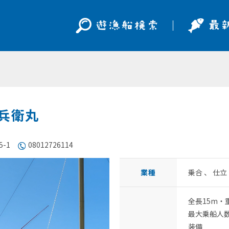
八兵衛丸
-1
08012726114
業種
乗合 、 仕
全長15m・
最大乗船人数
装備