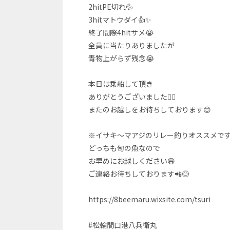
2hitPE切れ💦
3hitマトウダイ👍✨
終了間際4hitサメ😭
全員に当たりありましたが
青物上がらず残念😭
本日は乗船して頂き
ありがとうございました🙇‍♂️
またのお越しをお待ちしております😊
※イサキ～マアジのリレー釣りオススメです
どっちも旬の魚なので
お早めにお越しください😄
ご連絡お待ちしております📲😊
https://8beemaru.wixsite.com/tsuri
#松輪間口港八兵衛丸