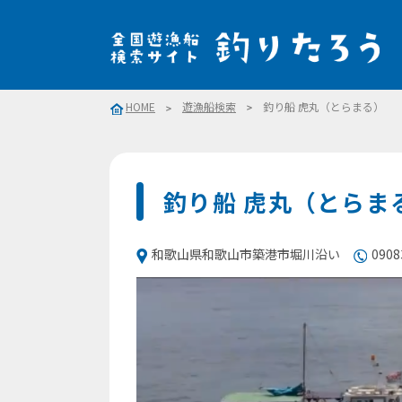
HOME
遊漁船検索
釣り船 虎丸（とらまる）
釣り船 虎丸（とらま
和歌山県和歌山市築港市堀川沿い
0908