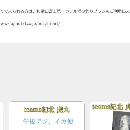
りで来られる方は、和歌山富士第一ホテル様の釣りプランもご利用出来
w.w-fujihotel.co.jp/no1/smart/