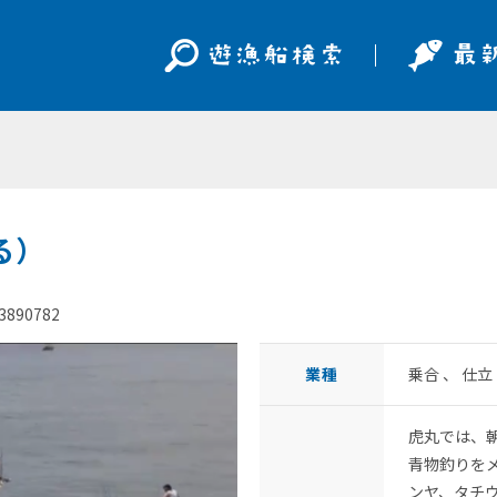
る）
3890782
業種
乗合 、 仕
虎丸では、
青物釣りを
ンヤ、タチ