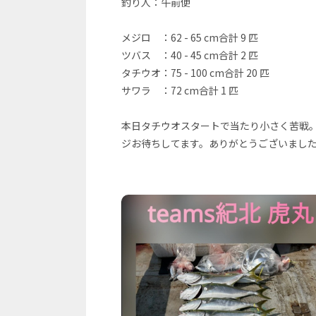
釣り人：午前便
メジロ ：62 - 65 cm合計 9 匹
ツバス ：40 - 45 cm合計 2 匹
タチウオ：75 - 100 cm合計 20 匹
サワラ ：72 cm合計 1 匹
本日タチウオスタートで当たり小さく苦戦
ジお待ちしてます。ありがとうございまし