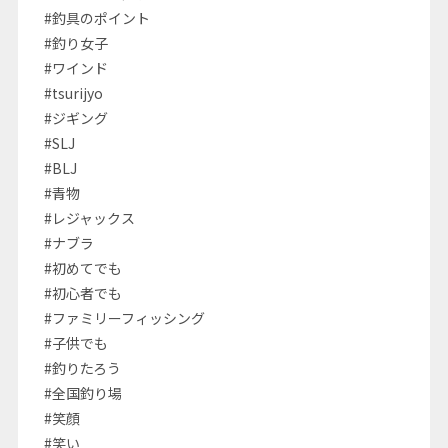
#釣具のポイント
#釣り女子
#ワインド
#tsurijyo
#ジギング
#SLJ
#BLJ
#青物
#レジャックス
#ナブラ
#初めてでも
#初心者でも
#ファミリーフィッシング
#子供でも
#釣りたろう
#全国釣り場
#笑顔
#笑い