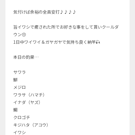
気付けば余裕の全員安打♪♪♪♪
旨イワシで癒された所でお好きな事をして貰いクールダ
ウン😚
1日中ワイワイ＆ガヤガヤで気持ち良く納竿🎣
本日の釣果…
サワラ
鰤
メジロ
ワラサ（ハマチ）
イナダ（ヤズ）
鯛
クロゴチ
キジハタ（アコウ）
イワシ