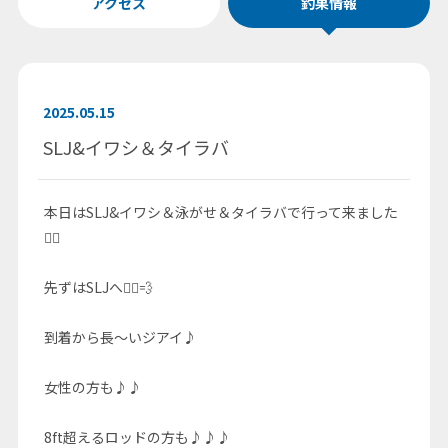
アクセス
釣果情報
2025.05.15
SLJ&イワシ＆タイラバ
本日はSLJ&イワシ＆泳がせ＆タイラバで行って来ました
🚣‍♀️
先ずはSLJへ🚣‍♀️💨
到着から長〜いジアイ♪
女性の方も♪♪
8ft超えるロッドの方も♪♪♪