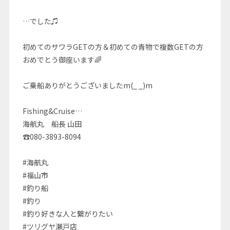
…でした♫
初めてのサワラGETの方＆初めての青物で複数GETの方
おめでとう御座います🌈
ご乗船ありがとうございましたm(_ _)m
Fishing&Cruise…
海航丸 船長 山田
☎080-3893-8094
#海航丸
#福山市
#釣り船
#釣り
#釣り好きな人と繋がりたい
#ツリグヤ瀬戸店