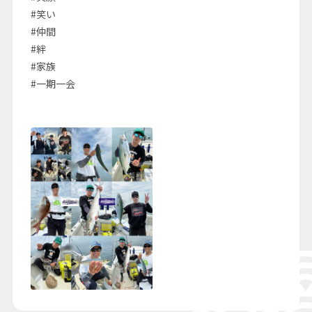
#笑い
#仲間
#絆
#家族
#一期一会