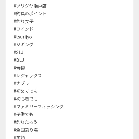
#ツリグヤ瀬戸店
#釣具のポイント
#釣り女子
#ワインド
#tsurijyo
#ジギング
#SLJ
#BLJ
#青物
#レジャックス
#ナブラ
#初めてでも
#初心者でも
#ファミリーフィッシング
#子供でも
#釣りたろう
#全国釣り場
#笑顔