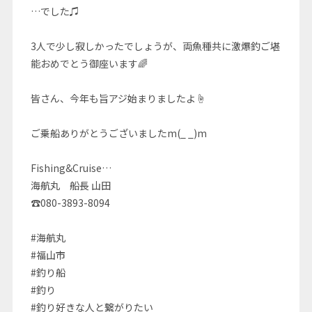
…でした♫
3人で少し寂しかったでしょうが、両魚種共に激爆釣ご堪
能おめでとう御座います🌈
皆さん、今年も旨アジ始まりましたよ☝️
ご乗船ありがとうございましたm(_ _)m
Fishing&Cruise…
海航丸 船長 山田
☎080-3893-8094
#海航丸
#福山市
#釣り船
#釣り
#釣り好きな人と繋がりたい