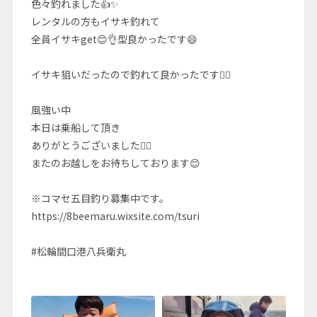
色々釣れました👍✨
レンタルの方もイサキ釣れて
全員イサキget😊👌型良かったです😄
イサキ狙いだったので釣れて良かったです🙆‍♂️
風強い中
本日は乗船して頂き
ありがとうございました🙇‍♂️
またのお越しをお待ちしております😊
※コマセ五目釣り募集中です。
https://8beemaru.wixsite.com/tsuri
#松輪間口港八兵衛丸